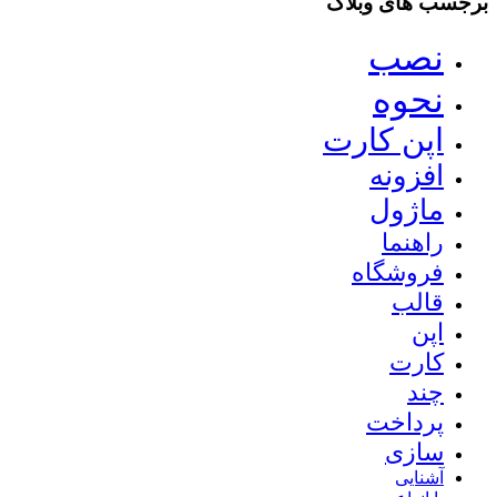
برجسب های وبلاگ
نصب
نحوه
اپن کارت
افزونه
ماژول
راهنما
فروشگاه
قالب
اپن
کارت
چند
پرداخت
سازی
آشنایی