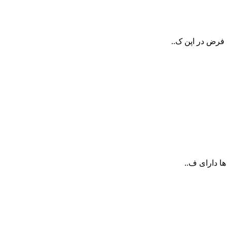
 فرض در اپن ک..
ها دارای ف..