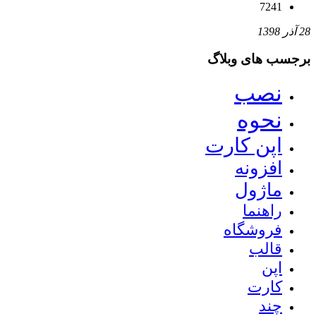
7241
28 آذر 1398
برجسب های وبلاگ
نصب
نحوه
اپن کارت
افزونه
ماژول
راهنما
فروشگاه
قالب
اپن
کارت
چند