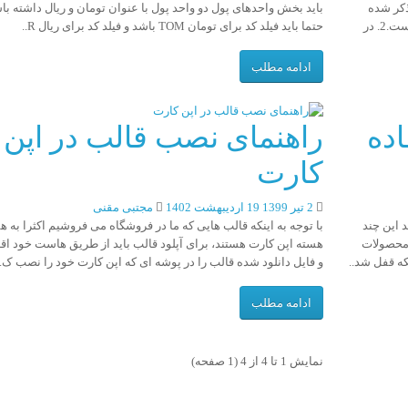
ه ذکر شده
باید بخش واحدهای پول دو واحد پول با عنوان تومان و ریال داشته باش
است، پشتیبانی فقط از طریق ثبت درخواست به صورت تیکت است.2. در
حتما باید فیلد کد برای تومان TOM باشد و فیلد کد برای ریال R..
ادامه مطلب
ده
راهنمای نصب قالب در اپن
کارت
2 تیر 1399
19 اردیبهشت 1402
مجتبی مقنی
 این چند
با توجه به اینکه قالب هایی که ما در فروشگاه می فروشیم اکثرا به ه
 محصولات
هسته اپن کارت هستند، برای آپلود قالب باید از طریق هاست خود اقد
ه قفل شد..
و فایل دانلود شده قالب را در پوشه ای که اپن کارت خود را نصب ک..
ادامه مطلب
نمایش 1 تا 4 از 4 (1 صفحه)