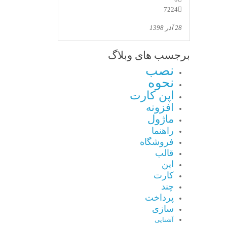
7224
28 آذر 1398
برجسب های وبلاگ
نصب
نحوه
اپن کارت
افزونه
ماژول
راهنما
فروشگاه
قالب
اپن
کارت
چند
پرداخت
سازی
آشنایی