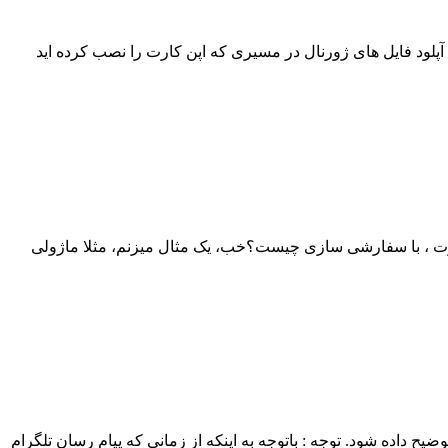
 این مطلب سعی می کنیم به خیلی ساده و خلاصه توضیح دهیم چطور قالب ژورنال را در اپن کارت نصب کنید.مراحل بسیار ساده است.1. آپلود فایل های ژورنال در مسیری که اپن کارت را نصب کرده اید
ارت ، با سفارشی سازی چیست؟خب، یک مثال میزنم، مثلا ماژولی
داده شود. توجه : باتوجه به اینکه از زمانی که پیام رسان تلگرام