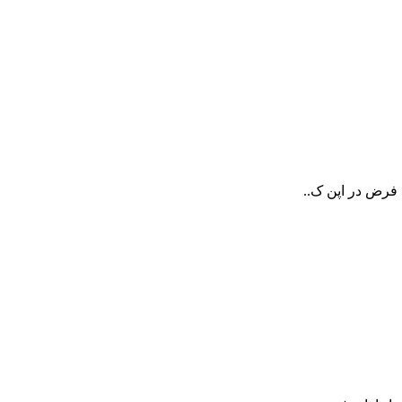
 فرض در اپن ک..