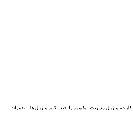
 می دانید در نسخه 4 اپن کارت دیگر سیستم تغییرات یا همان ocmod را نداریم.به جای آن می توانید مانند نسخه های 2 و 1.5 اپن کارت، ماژول مدیریت ویکیومد را نصب کنید.ماژول ها و تغییرات