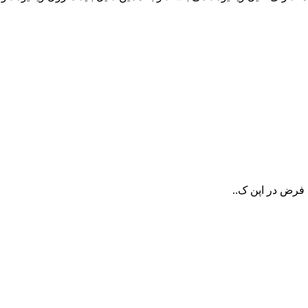
 فرض در اپن ک..