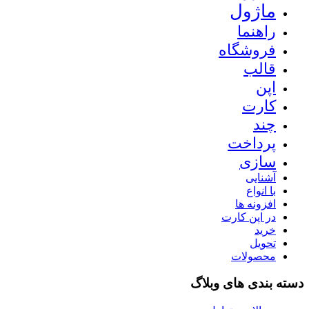
ماژول
راهنما
فروشگاه
قالب
اپن
کارت
چند
پرداخت
سازی
آشنایی
با انواع
افزونه ها
در اپن کارت
خرید
تحویل
محصولات
دسته بندی های وبلاگ