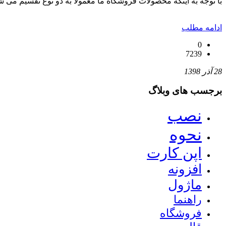
با توجه به اینکه محصولات فروشگاه ما معمولا به دو نوع تقسیم می شو
ادامه مطلب
0
7239
28 آذر 1398
برجسب های وبلاگ
نصب
نحوه
اپن کارت
افزونه
ماژول
راهنما
فروشگاه