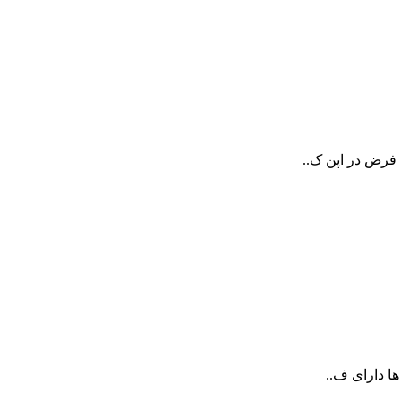
 فرض در اپن ک..
ها دارای ف..