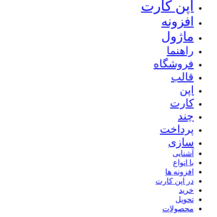
اپن کارت
افزونه
ماژول
راهنما
فروشگاه
قالب
اپن
کارت
چند
پرداخت
سازی
آشنایی
با انواع
افزونه ها
در اپن کارت
خرید
تحویل
محصولات