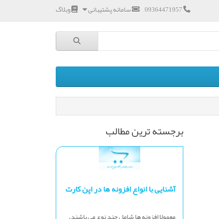
سامانه پشتیبانی
وبلاگ
09364471957
برجسته ترین مطالب
آشنایی با انواع افزونه ها در اپن کارت
معمولا افزونه ها شامل چند نوع می باشند،