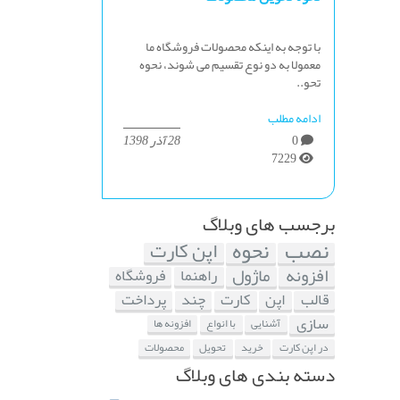
با توجه به اینکه محصولات فروشگاه ما
معمولا به دو نوع تقسیم می شوند، نحوه
تحو..
ادامه مطلب
0
28 آذر 1398
7229
برجسب های وبلاگ
نصب
نحوه
اپن کارت
افزونه
ماژول
راهنما
فروشگاه
قالب
اپن
کارت
چند
پرداخت
سازی
آشنایی
با انواع
افزونه ها
در اپن کارت
خرید
تحویل
محصولات
دسته بندی های وبلاگ