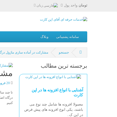
تومان
واحد پول
زبان
سامانه پشتیبانی
وبلاگ
جستجو
مشارکت در آماده سازی ماژول درگا
برجسته ترین مطالب
مشار
20 فروردین 1403
آشنایی با انواع افزونه ها در اپن
تا چند سا
کارت
درگاه اضا
کنیم.
معمولا افزونه ها شامل چند نوع می
باشند، یکی انوع افزونه های پیش فرض
در اپن ک..