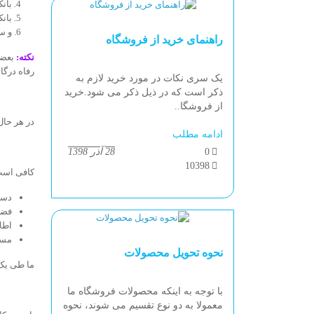
بان
بان
و سا
راهنمای خرید از فروشگاه
نکته:
بعضی
رفاه درگا
یک سری نکات در مورد خرید لازم به
ذکر است که در ذیل ذکر می شود.خرید
از فروشگا..
در هر حال
ادامه مطلب
0
28 آذر 1398
10398
کافی است 
دست
فضا
اطل
مست
نحوه تحویل محصولات
ما طی یک 
با توجه به اینکه محصولات فروشگاه ما
معمولا به دو نوع تقسیم می شوند، نحوه