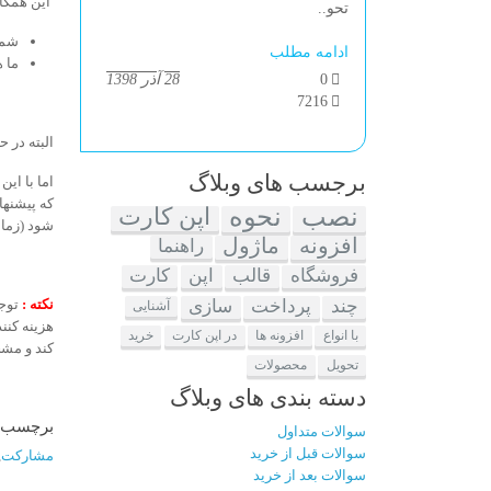
این همکار
تحو..
شما
ادامه مطلب
ما 
0
28 آذر 1398
7216
البته در 
برجسب های وبلاگ
اما با ای
که پیشنها
نصب
نحوه
اپن کارت
شود (زمان
افزونه
ماژول
راهنما
فروشگاه
قالب
اپن
کارت
چند
پرداخت
سازی
نکته :
توجه
آشنایی
هزینه کنن
با انواع
افزونه ها
در اپن کارت
خرید
کند و مشخ
تحویل
محصولات
دسته بندی های وبلاگ
برچسب ه
سوالات متداول
سوالات قبل از خرید
مشارکت
,
سوالات بعد از خرید