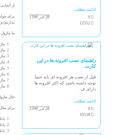
از آنجایی
ادامه مطلب
برای موار
0
28 آذر 1398
نداریم) و
12552
ما ماژول 
ماژ
ماژ
ماژ
راهنمای نصب افزونه ها در اپن
ماژ
کارت
ماژو
ماژو
قبل از نصب هر افزونه ای باید حتما
ماژ
توجه داشته باشید که اکثر افزونه ها
ماژ
دارای ف..
حال ماژول
ادامه مطلب
برای مثال
0
28 آذر 1398
10538
بان
بان
بانک