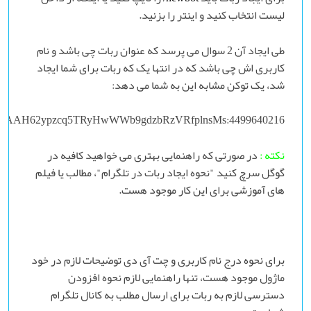
لیست انتخاب کنید و اینتر را بزنید.
طی ایجاد آن 2 سوال می پرسد که عنوان ربات چی باشد و نام
کاربری اش چی باشد که در انتها یک که ربات برای شما ایجاد
شد، یک توکن مشابه این به شما می دهد:
4499640216:AAH62ypzcq5TRyHwWWb9gdzbRzVRfplnsMs
نکته :
در صورتی که راهنمایی بهتری می خواهید کافیه در
گوگل سرچ کنید "نحوه ایجاد ربات در تلگرام"، مطالب یا فیلم
های آموزشی برای این کار موجود هست.
برای نحوه درج نام کاربری و چت آی دی توضیحات لازم در خود
ماژول موجود هست، تنها راهنمایی لازم نحوه افزودن
دسترسی لازم به ربات برای ارسال مطلب به کانال تلگرام