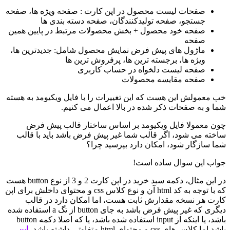
صفحات لیست محصول در اپن کارت : صفحه ویژه ها، صفحه
جستجو، صفحه تولیدکنندگان، صفحه دسته بندی ها
صفحه خود محصول + بخش محصولات مرتبط در پایین همین
صفحه
ماژول های پیش فرض نمایش محصول شامل: جدیدترین ها،
ویژه ها، برجسته ترین ها، پرفروش ترین ها
صفحه لیست دلخواه در حساب کاربری
صفحه مقایسه محصولات
خب معمولش این هست که این تغییرات را با فایل ویکیومد به هسته
شما و به صفحات ذکر شده در بالا اعمال می کنیم.
چون معمولا فایل ویکیومد بر اساس ساختار قالب پیش فرض
ساخته می شود، اگر قالب شما غیر پیش فرض باشد باید با قالب
شما سازگار شود، امکان دارد بپرسید چرا؟
جواب این سوال ساده است!
در این مثال، دکمه سبد خرید در اپن کارت 2 و 3 از نوع button هست
که با توجه به کد html آن و نوع کلاس css و محتوای داخلش برای اپن
کارت هر نسخه مقدارش ثابت هست، اما امکان دارد در قالب
دیگری که غیر پیش فرض باشد به جای button از تگ a استفاده شده
باشد، یا اینکه از input استفاده شده باشد، یا که اصلا دکمه button
باشد اما کلاس های css و محتوای html متفاوتی داشته باشد،
این