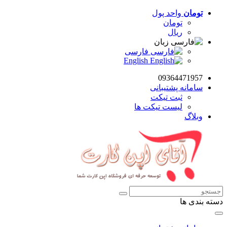
تومان
واحد پول
تومان
ریال
زبان
فارسی
English
09364471957
سامانه پشتیبانی
ثبت تیکت
لیست تیکت ها
وبلاگ
دسته بندی ها