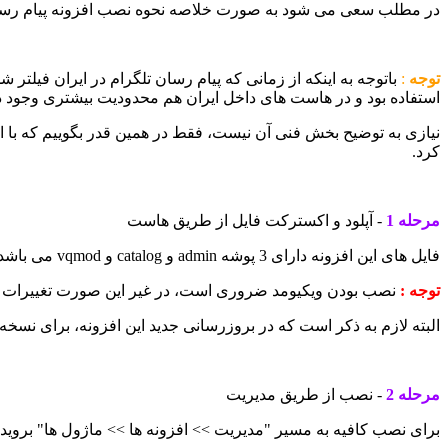
در مطلب سعی می شود به صورت خلاصه نحوه نصب افزونه پیام رسام ت
توجه
:
باتوجه به اینکه از زمانی که پیام رسان تلگرام در ایران فیل
استفاده بود و در هاست های داخل ایران هم محدودیت بیشتری وجود داشت، اکنون (از 15 بهمن 1400) دیگر این محدودیت ها وجود ندارد و با اضافه شدن یک 
نیازی به توضیح بخش فنی آن نیست، فقط در همین قدر بگوییم که با است
کرد.
مرحله 1
- آپلود و اکسترکت فایل از طریق هاست
فایل های این افزونه دارای 3 پوشه admin و catalog و vqmod می باشد، که پس از اکسترکت کردن فایل در مسیری که اپن کارت نصب شده است به فایل های اپن کارت اضافه می شود.
توجه :
نصب بودن ویکیومد ضروری است، در غیر این صورت تغییرات ا
البته لازم به ذکر است که در بروزرسانی جدید این افزونه، برای نسخه 3 اپن کارت به جای vqmod از ocmod استفاده کرده ایم تا نیازی به نصب vqmod نباشد
مرحله 2
- نصب از طریق مدیریت
برای نصب کافیه به مسیر "مدیریت >> افزونه ها >> ماژول ها" بروید و