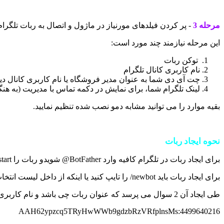
مرحله 3
- پر کردن فیلدهای مورنیاز در ماژول و اتصال به ربات تلگرام
این مرحله نیازمند چند مورد است:
توکن ربات
نام کاربری کانال تلگرام
چت آی دی شما به عنوان مدیر فروشگاه یا نام کاربری کانال دی
لینک تلگرام شما، برای نمایش در دکمه تماس با مدیریت (به هنگ
بقیه موارد را می توانید مشابه دمو نصب شده تنظیم نمایید.
نحوه ایجاد ربات
برای ایجاد ربات در تلگرام کافیه وارد
@BotFather
شویدو ربات را
start
برای ایجاد ربات باید
/newbot
را تایپ کنید یا اینکه از داخل لیست انتخاب 
طی ایجاد آن 2 سوال می پرسد که عنوان ربات چی باشد و نام کاربری اش چی باشد که در انتها یک که ربات برای شما ایجاد شد، یک توکن مشابه این به شما می دهد:
4499640216:AAH62ypzcq5TRyHwWWb9gdzbRzVRfplnsMs