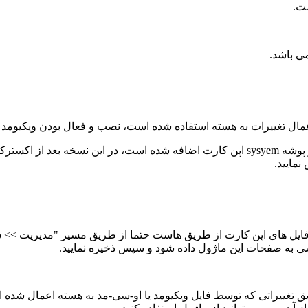
ت.
اما برای نسخه 3 اپن کارت از فایل او-سی-مد استفاده کرده ایم که در پوشه sysyem اپن کارت 
مایید.
فایل های اپن کارت از طریق هاست حتما از طریق مسیر "مدیریت >> 
ترسی به صفحات این ماژول داده شود و سپس ذخیره نمایید.
 تغییراتی که توسط فایل ویکیومد یا او-سی-مد به هسته اعمال شده اس