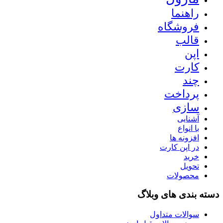
راهنما
فروشگاه
قالب
اپن
کارت
چند
پرداخت
سازی
آشنایی
با انواع
افزونه ها
در اپن کارت
خرید
تحویل
محصولات
دسته بندی های وبلاگ
سوالات متداول